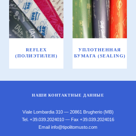
Reflex
Уплотненная
(полиэтилен)
бумага
(sealing)
REFLEX
УПЛОТНЕННАЯ
(ПОЛИЭТИЛЕН)
БУМАГА (SEALING)
НАШИ КОНТАКТНЫЕ ДАННЫЕ
Viale Lombardia 310 — 20861 Brugherio (MB)
Tel.
+39.039.2024010
— Fax +39.039.2024016
Email
info@tipolitomusto.com